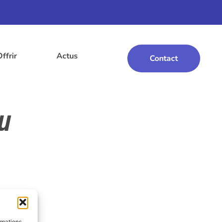
Offrir
Actus
Contact
au
rmations