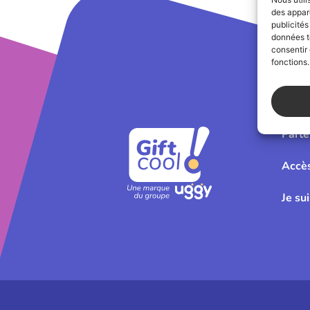
des appare
publicités
données te
consentir 
fonctions.
Parte
Accè
Je su