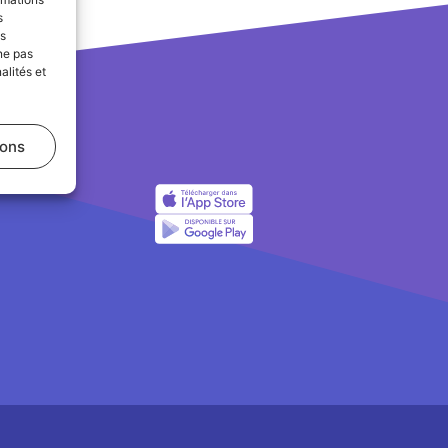
s
es
ne pas
alités et
ions